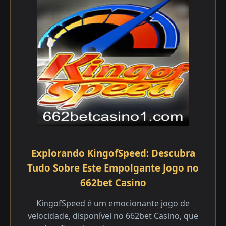
Explorando KingofSpeed: Descubra
Tudo Sobre Este Empolgante Jogo no
662bet Casino
KingofSpeed é um emocionante jogo de
velocidade, disponível no 662bet Casino, que