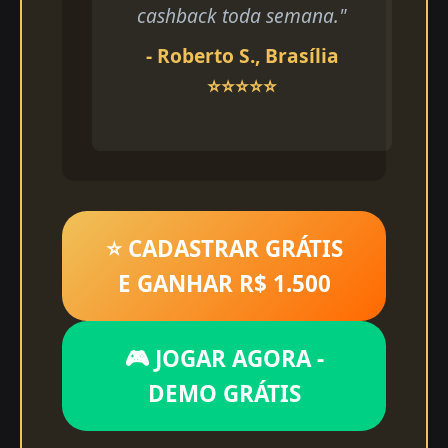
cashback toda semana."
- Roberto S., Brasília
⭐⭐⭐⭐⭐
⭐ CADASTRAR GRÁTIS
E GANHAR R$ 1.500
🎮 JOGAR AGORA -
DEMO GRÁTIS