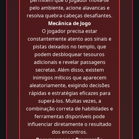
permitem que o jogador mova-se
pelo ambiente, acione alavancas e
resolva quebra-cabeças desafiantes.
Mecânica de Jogo
O jogador precisa estar
constantemente atento aos sinais e
pistas deixados no templo, que
podem desbloquear tesouros
adicionais e revelar passagens
secretas. Além disso, existem
inimigos míticos que aparecem
aleatoriamente, exigindo decisões
rápidas e estratégias eficazes para
superá-los. Muitas vezes, a
combinação correta de habilidades e
ferramentas disponíveis pode
influenciar diretamente o resultado
dos encontros.