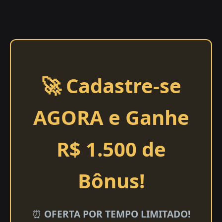
🚀 Cadastre-se
AGORA e Ganhe
R$ 1.500 de
Bônus!
⏰
OFERTA POR TEMPO LIMITADO!