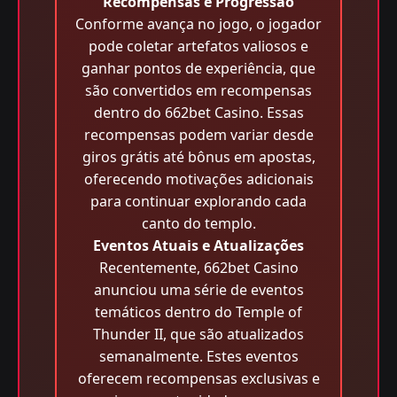
Recompensas e Progressão
Conforme avança no jogo, o jogador
pode coletar artefatos valiosos e
ganhar pontos de experiência, que
são convertidos em recompensas
dentro do 662bet Casino. Essas
recompensas podem variar desde
giros grátis até bônus em apostas,
oferecendo motivações adicionais
para continuar explorando cada
canto do templo.
Eventos Atuais e Atualizações
Recentemente, 662bet Casino
anunciou uma série de eventos
temáticos dentro do Temple of
Thunder II, que são atualizados
semanalmente. Estes eventos
oferecem recompensas exclusivas e