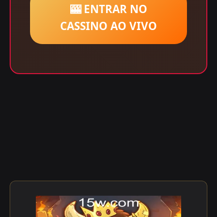
🎰 ENTRAR NO
CASSINO AO VIVO