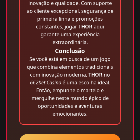
inovação e qualidade. Com suporte
ao cliente excepcional, segurança de
primeira linha e promoções
constantes, jogar
THOR
aqui
garante uma experiência
extraordinária.
Conclusão
Se você está em busca de um jogo
que combina elementos tradicionais
com inovação moderna,
THOR
no
662bet Casino
é uma escolha ideal.
Então, empunhe o martelo e
mergulhe neste mundo épico de
oportunidades e aventuras
emocionantes.