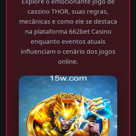
Explore o emocionante jogo de
cassino THOR, suas regras,
mecânicas e como ele se destaca
na plataforma 662bet Casino
enquanto eventos atuais
influenciam o cenário dos jogos
online.