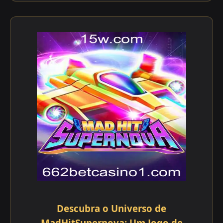
Descubra o Universo de
MadHitSupernova: Um Jogo de