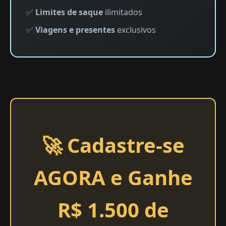
✅
Limites de saque
ilimitados
✅
Viagens e presentes
exclusivos
🚀 Cadastre-se
AGORA e Ganhe
R$ 1.500 de