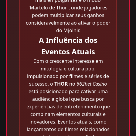
mais empolgantes é o modo
'Martelo de Thor', onde jogadores
podem multiplicar seus ganhos
consideravelmente ao ativar o poder
do Mjolnir.
A Influência dos
Eventos Atuais
Com o crescente interesse em
mitologia e cultura pop,
impulsionado por filmes e séries de
sucesso, o
THOR
no
662bet Casino
está posicionado para cativar uma
audiência global que busca por
experiências de entretenimento que
combinam elementos culturais e
inovadores. Eventos atuais, como
lançamentos de filmes relacionados