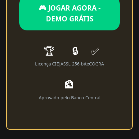
🎮 JOGAR AGORA -
DEMO GRÁTIS
🏆
🔒
✅
Licença CIEJA
SSL 256-bit
eCOGRA
🏦
Aprovado pelo Banco Central