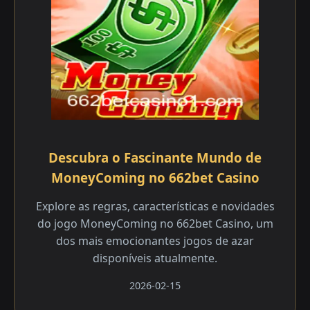
Descubra o Fascinante Mundo de
MoneyComing no 662bet Casino
Explore as regras, características e novidades
do jogo MoneyComing no 662bet Casino, um
dos mais emocionantes jogos de azar
disponíveis atualmente.
2026-02-15