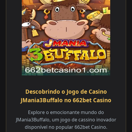
Descobrindo o Jogo de Casino
JMania3Buffalo no 662bet Casino
Explore o emocionante mundo do
JMania3Buffalo, um jogo de cassino inovador
disponível no popular 662bet Casino.