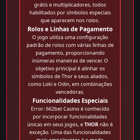
grátis e multiplicadores, todos
habilitados por símbolos especiais
que aparecem nos rolos.
Rolos e Linhas de Pagamento
O jogo utiliza uma configuração
padrão de rolos com várias linhas de
pagamento, proporcionando
inúmeras maneiras de vencer. O
objetivo principal é alinhar os
símbolos de Thor e seus aliados,
como Loki e Odin, em combinações
vencedoras.
Funcionalidades Especiais
Error: 662bet Casino é conhecido
por incorporar funcionalidades
únicas em seus jogos, e
THOR
não é
exceção. Uma das funcionalidades