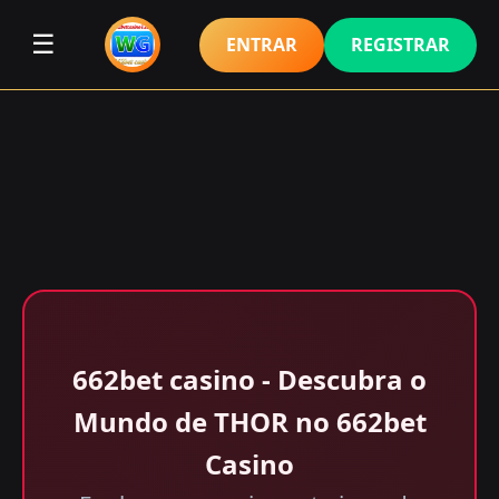
☰
ENTRAR
REGISTRAR
662bet casino - Descubra o
Mundo de THOR no 662bet
Casino