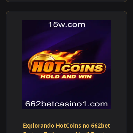
Explorando HotCoins no 662bet