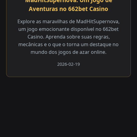
Aventuras no 662bet Casino
Explore as maravilhas de MadHitSupernova,
um jogo emocionante disponível no 662bet
Casino. Aprenda sobre suas regras,
mecânicas e o que o torna um destaque no
mundo dos jogos de azar online.
2026-02-19