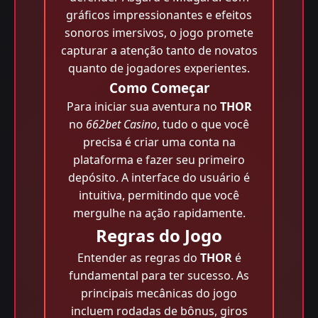
gráficos impressionantes e efeitos
sonoros imersivos, o jogo promete
capturar a atenção tanto de novatos
quanto de jogadores experientes.
Como Começar
Para iniciar sua aventura no
THOR
no
662bet Casino
, tudo o que você
precisa é criar uma conta na
plataforma e fazer seu primeiro
depósito. A interface do usuário é
intuitiva, permitindo que você
mergulhe na ação rapidamente.
Regras do Jogo
Entender as regras do
THOR
é
fundamental para ter sucesso. As
principais mecânicas do jogo
incluem rodadas de bônus, giros