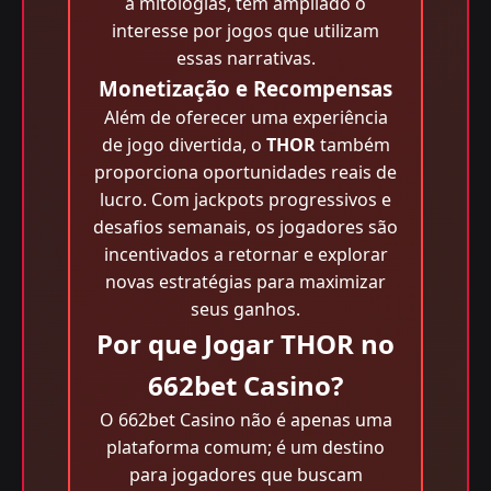
a mitologias, têm ampliado o
interesse por jogos que utilizam
essas narrativas.
Monetização e Recompensas
Além de oferecer uma experiência
de jogo divertida, o
THOR
também
proporciona oportunidades reais de
lucro. Com jackpots progressivos e
desafios semanais, os jogadores são
incentivados a retornar e explorar
novas estratégias para maximizar
seus ganhos.
Por que Jogar THOR no
662bet Casino?
O 662bet Casino não é apenas uma
plataforma comum; é um destino
para jogadores que buscam