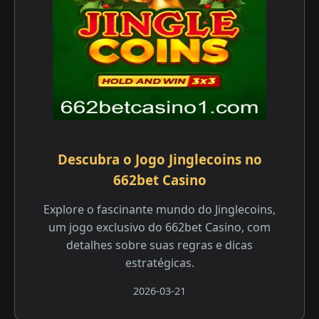
Descubra o Jogo Jinglecoins no
662bet Casino
Explore o fascinante mundo do Jinglecoins,
um jogo exclusivo do 662bet Casino, com
detalhes sobre suas regras e dicas
estratégicas.
2026-03-21