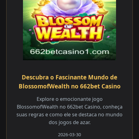
Descubra o Fascinante Mundo de
BlossomofWealth no 662bet Casino
Explore o emocionante jogo
BlossomofWealth no 662bet Casino, conheça
suas regras e como ele se destaca no mundo
dos jogos de azar.
2026-03-30