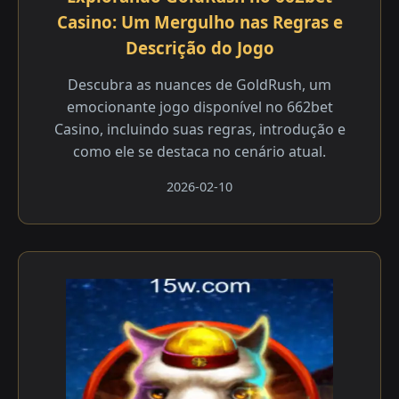
Casino: Um Mergulho nas Regras e
Descrição do Jogo
Descubra as nuances de GoldRush, um
emocionante jogo disponível no 662bet
Casino, incluindo suas regras, introdução e
como ele se destaca no cenário atual.
2026-02-10