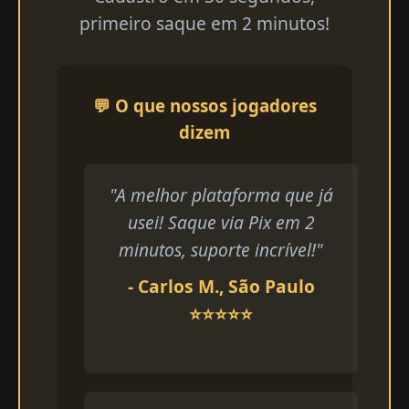
primeiro saque em 2 minutos!
💬 O que nossos jogadores
dizem
"A melhor plataforma que já
usei! Saque via Pix em 2
minutos, suporte incrível!"
- Carlos M., São Paulo
⭐⭐⭐⭐⭐