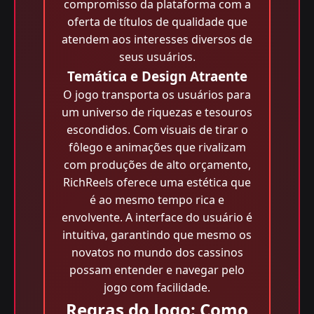
compromisso da plataforma com a
oferta de títulos de qualidade que
atendem aos interesses diversos de
seus usuários.
Temática e Design Atraente
O jogo transporta os usuários para
um universo de riquezas e tesouros
escondidos. Com visuais de tirar o
fôlego e animações que rivalizam
com produções de alto orçamento,
RichReels oferece uma estética que
é ao mesmo tempo rica e
envolvente. A interface do usuário é
intuitiva, garantindo que mesmo os
novatos no mundo dos cassinos
possam entender e navegar pelo
jogo com facilidade.
Regras do Jogo: Como