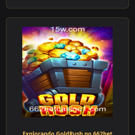
Explorando GoldRush no 662bet