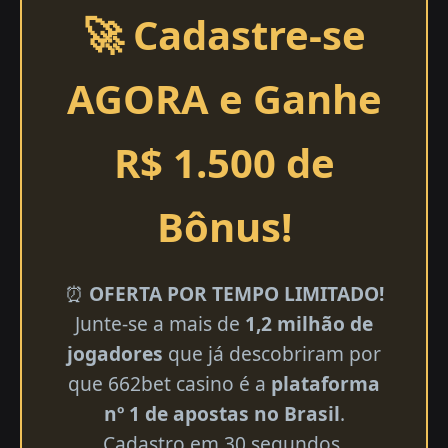
🚀 Cadastre-se
AGORA e Ganhe
R$ 1.500 de
Bônus!
⏰
OFERTA POR TEMPO LIMITADO!
Junte-se a mais de
1,2 milhão de
jogadores
que já descobriram por
que 662bet casino é a
plataforma
nº 1 de apostas no Brasil
.
Cadastro em 30 segundos,