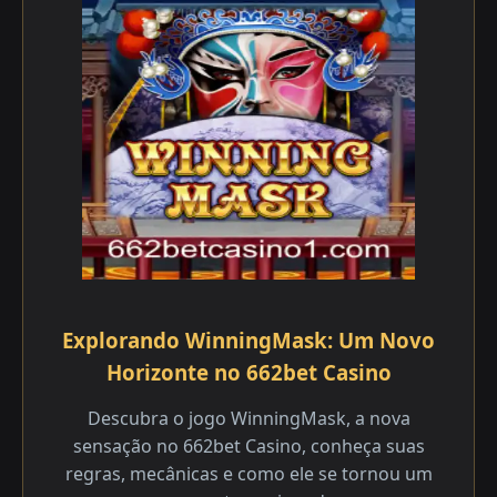
Explorando WinningMask: Um Novo
Horizonte no 662bet Casino
Descubra o jogo WinningMask, a nova
sensação no 662bet Casino, conheça suas
regras, mecânicas e como ele se tornou um