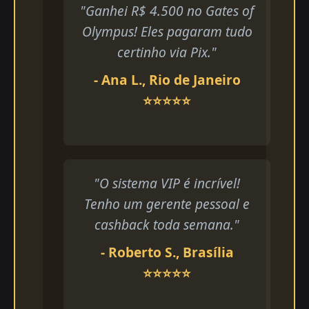
"Ganhei R$ 4.500 no Gates of
Olympus! Eles pagaram tudo
certinho via Pix."
- Ana L., Rio de Janeiro
⭐⭐⭐⭐⭐
"O sistema VIP é incrível!
Tenho um gerente pessoal e
cashback toda semana."
- Roberto S., Brasília
⭐⭐⭐⭐⭐