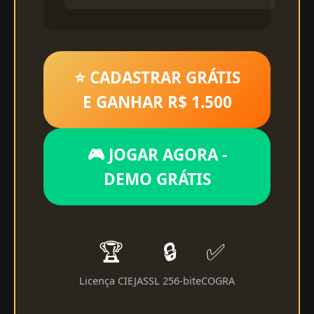
⭐ CADASTRAR GRÁTIS
E GANHAR R$ 1.500
🎮 JOGAR AGORA -
DEMO GRÁTIS
🏆
🔒
✅
Licença CIEJA
SSL 256-bit
eCOGRA