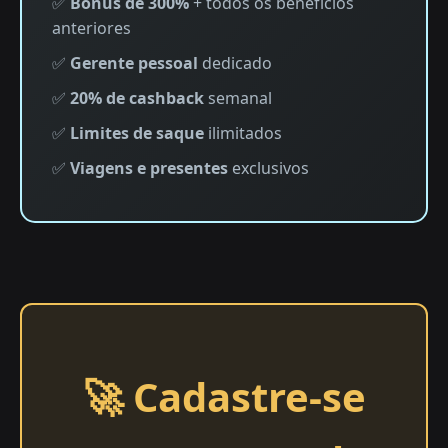
✅
Bônus de 300%
+ todos os benefícios
anteriores
✅
Gerente pessoal
dedicado
✅
20% de cashback
semanal
✅
Limites de saque
ilimitados
✅
Viagens e presentes
exclusivos
🚀 Cadastre-se