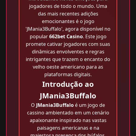
jogadores de todo o mundo. Uma
das mais recentes adições
emocionantes é o jogo
'JMania3Buffalo', agora disponível no
popular
662bet Casino
. Este jogo
promete cativar jogadores com suas
dinâmicas envolventes e regras
intrigantes que trazem o encanto do
velho oeste americano para as
plataformas digitais.
Introdução ao
JMania3Buffalo
O
JMania3Buffalo
é um jogo de
cassino ambientado em um cenário
apaixonante inspirado nas vastas
paisagens americanas e na
majestosa presença dos búfalos.