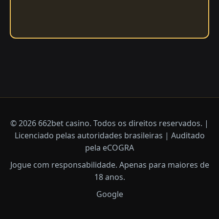
© 2026 662bet casino. Todos os direitos reservados. |
Licenciado pelas autoridades brasileiras | Auditado
pela eCOGRA
Jogue com responsabilidade. Apenas para maiores de
18 anos.
Google