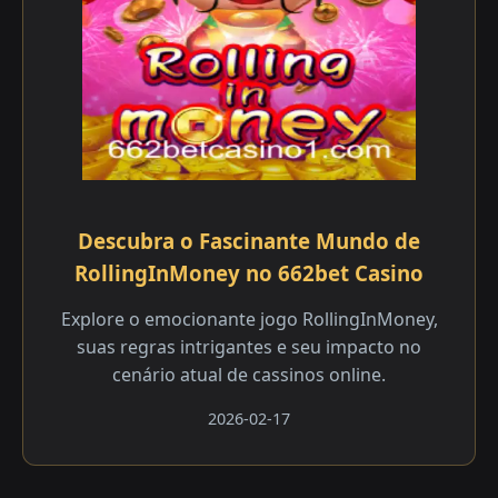
Descubra o Fascinante Mundo de
RollingInMoney no 662bet Casino
Explore o emocionante jogo RollingInMoney,
suas regras intrigantes e seu impacto no
cenário atual de cassinos online.
2026-02-17