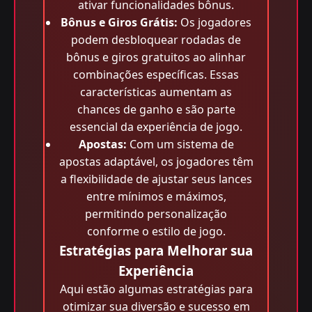
ativar funcionalidades bônus.
Bônus e Giros Grátis:
Os jogadores
podem desbloquear rodadas de
bônus e giros gratuitos ao alinhar
combinações específicas. Essas
características aumentam as
chances de ganho e são parte
essencial da experiência de jogo.
Apostas:
Com um sistema de
apostas adaptável, os jogadores têm
a flexibilidade de ajustar seus lances
entre mínimos e máximos,
permitindo personalização
conforme o estilo de jogo.
Estratégias para Melhorar sua
Experiência
Aqui estão algumas estratégias para
otimizar sua diversão e sucesso em