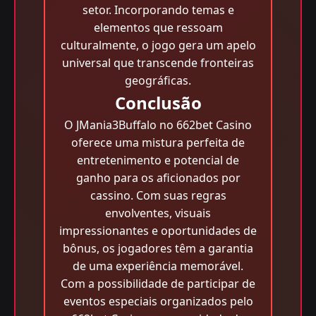
setor. Incorporando temas e
elementos que ressoam
culturalmente, o jogo gera um apelo
universal que transcende fronteiras
geográficas.
Conclusão
O JMania3Buffalo no 662bet Casino
oferece uma mistura perfeita de
entretenimento e potencial de
ganho para os aficionados por
cassino. Com suas regras
envolventes, visuais
impressionantes e oportunidades de
bônus, os jogadores têm a garantia
de uma experiência memorável.
Com a possibilidade de participar de
eventos especiais organizados pelo