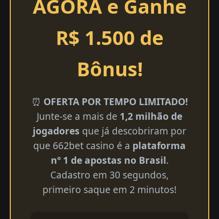
AGORA e Ganhe
R$ 1.500 de
Bônus!
⏰
OFERTA POR TEMPO LIMITADO!
Junte-se a mais de
1,2 milhão de
jogadores
que já descobriram por
que 662bet casino é a
plataforma
nº 1 de apostas no Brasil
.
Cadastro em 30 segundos,
primeiro saque em 2 minutos!