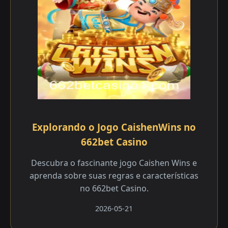
Explorando o Jogo CaishenWins no
662bet Casino
Descubra o fascinante jogo Caishen Wins e
aprenda sobre suas regras e características
no 662bet Casino.
2026-05-21