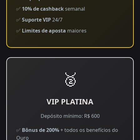
✅
10% de cashback
semanal
✅
Suporte VIP
24/7
✅
Limites de aposta
maiores
🥈
VIP PLATINA
Depósito mínimo: R$ 600
✅
Bônus de 200%
+ todos os benefícios do
Ouro