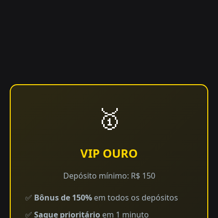
🥇
VIP OURO
Depósito mínimo: R$ 150
✅
Bônus de 150%
em todos os depósitos
✅
Saque prioritário
em 1 minuto