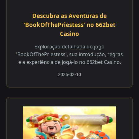
Descubra as Aventuras de
'BookOfThePriestess' no 662bet
Casino
Exploração detalhada do jogo
'BookOfThePriestess', sua introdução, regras
e a experiência de jogá-lo no 662bet Casino.
2026-02-10