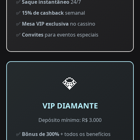
✅
Saque instantâneo
24/7
✅
15% de cashback
semanal
✅
Mesa VIP exclusiva
no cassino
✅
Convites
para eventos especiais
💎
VIP DIAMANTE
Depósito mínimo: R$ 3.000
✅
Bônus de 300%
+ todos os benefícios