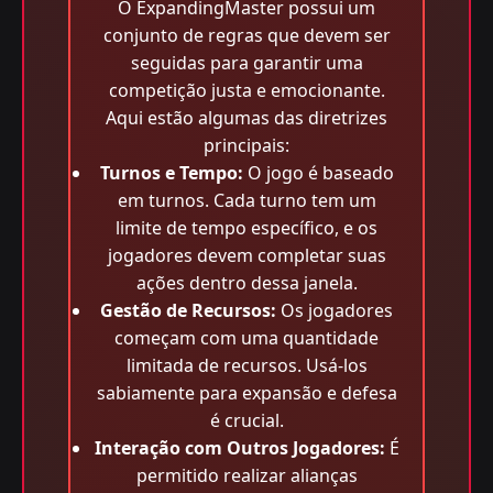
O ExpandingMaster possui um
conjunto de regras que devem ser
seguidas para garantir uma
competição justa e emocionante.
Aqui estão algumas das diretrizes
principais:
Turnos e Tempo:
O jogo é baseado
em turnos. Cada turno tem um
limite de tempo específico, e os
jogadores devem completar suas
ações dentro dessa janela.
Gestão de Recursos:
Os jogadores
começam com uma quantidade
limitada de recursos. Usá-los
sabiamente para expansão e defesa
é crucial.
Interação com Outros Jogadores:
É
permitido realizar alianças