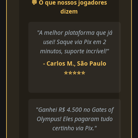
💬 O que nossos jogadores
dizem
"A melhor plataforma que já
usei! Saque via Pix em 2
minutos, suporte incrível!"
- Carlos M., São Paulo
⭐⭐⭐⭐⭐
"Ganhei R$ 4.500 no Gates of
Olympus! Eles pagaram tudo
certinho via Pix."