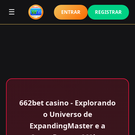
☰
ENTRAR
REGISTRAR
662bet casino - Explorando
o Universo de
ExpandingMaster e a