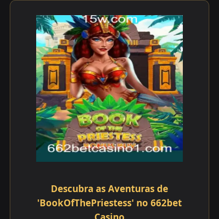
Descubra as Aventuras de
'BookOfThePriestess' no 662bet
Casino