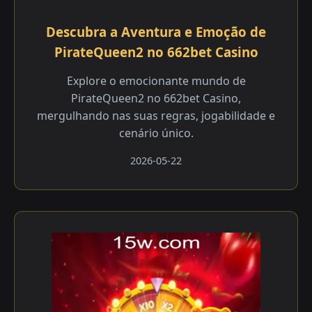
Descubra a Aventura e Emoção de
PirateQueen2 no 662bet Casino
Explore o emocionante mundo de
PirateQueen2 no 662bet Casino,
mergulhando nas suas regras, jogabilidade e
cenário único.
2026-05-22