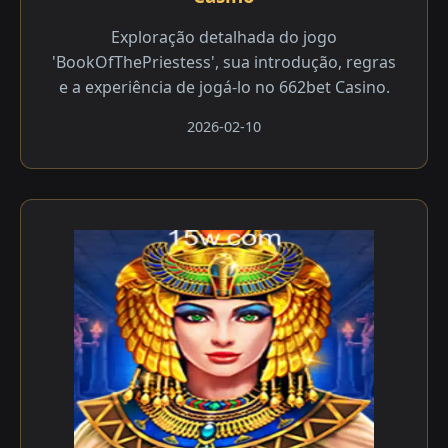
Exploração detalhada do jogo
'BookOfThePriestess', sua introdução, regras
e a experiência de jogá-lo no 662bet Casino.
2026-02-10