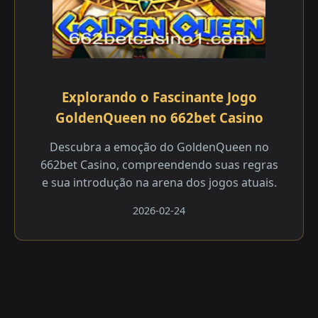
Explorando o Fascinante Jogo
GoldenQueen no 662bet Casino
Descubra a emoção do GoldenQueen no
662bet Casino, compreendendo suas regras
e sua introdução na arena dos jogos atuais.
2026-02-24