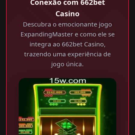
Conexão com 662bet
Casino
Descubra o emocionante jogo
ExpandingMaster e como ele se
integra ao 662bet Casino,
trazendo uma experiência de
jogo única.