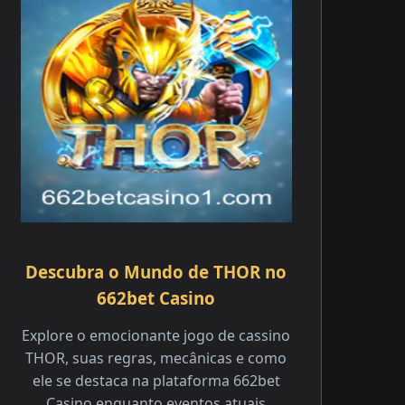
Descubra o Mundo de THOR no
662bet Casino
Explore o emocionante jogo de cassino
THOR, suas regras, mecânicas e como
ele se destaca na plataforma 662bet
Casino enquanto eventos atuais