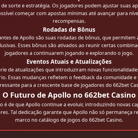
de sorte e estratégia. Os jogadores podem ajustar suas a
ossível começar com apostas mínimas até avançar para níve
recompensas.
Rodadas de Bônus
ntes de Apollo são suas rodadas de bônus, que permitem 
sivas. Esses bônus são ativados ao reunir certas combina
jogadores a continuarem jogando e explorando o jogo.
Eventos Atuais e Atualizações
ie de atualizações que introduziram novas funcionalidade
rio. Essas mudanças refletem o feedback da comunidade e 
eressante para a crescente base de jogadores do 662bet Cas
O Futuro de Apollo no 662bet Casino
 é de que Apollo continue a evoluir, introduzindo novas c
res. Tal dedicação garante que Apollo não só permaneça r
marco no catálogo de jogos do 662bet Casino.