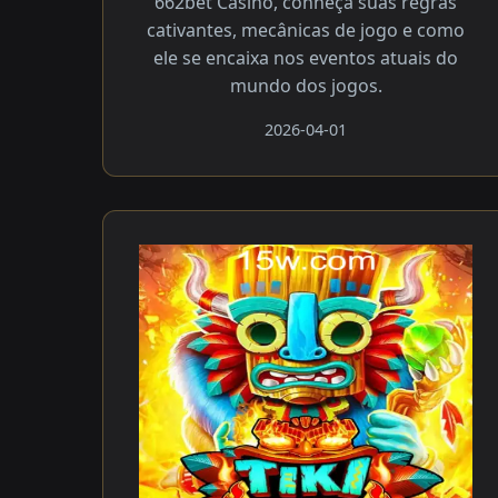
662bet Casino, conheça suas regras
cativantes, mecânicas de jogo e como
ele se encaixa nos eventos atuais do
mundo dos jogos.
2026-04-01