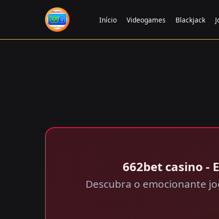
Início
Videogames
Blackjack
J
662bet casino -
Descubra o emocionante jog