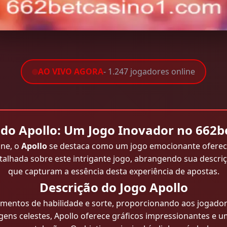
AO VIVO AGORA
- 1.247 jogadores online
do Apollo: Um Jogo Inovador no 662b
ine, o
Apollo
se destaca como um jogo emocionante oferec
talhada sobre este intrigante jogo, abrangendo sua descriç
que capturam a essência desta experiência de apostas.
Descrição do Jogo Apollo
mentos de habilidade e sorte, proporcionando aos jogado
agens celestes, Apollo oferece gráficos impressionantes e 