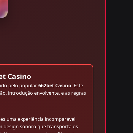
et Casino
ido pelo popular
662bet Casino
. Este
ão, introdução envolvente, e as regras
res uma experiência incomparável.
um design sonoro que transporta os