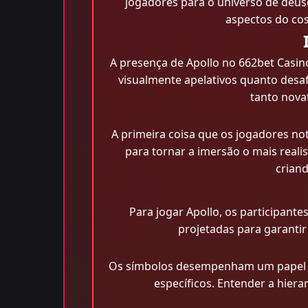
jogadores para o universo de deuse
aspectos do co
A presença de Apollo no 662bet Casin
visualmente apelativos quanto desaf
tanto nova
A primeira coisa que os jogadores no
para tornar a imersão o mais real
crian
Para jogar Apollo, os participant
projetadas para garantir
Os símbolos desempenham um papel vit
específicos. Entender a hier